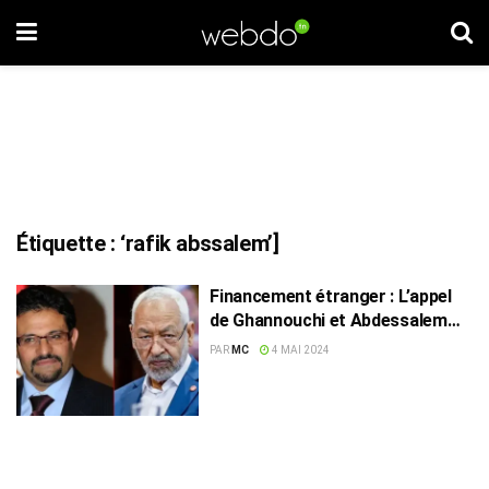
Étiquette :
‘rafik abssalem’]
Financement étranger : L’appel
de Ghannouchi et Abdessalem
examiné le 17 mai
PAR
MC
4 MAI 2024