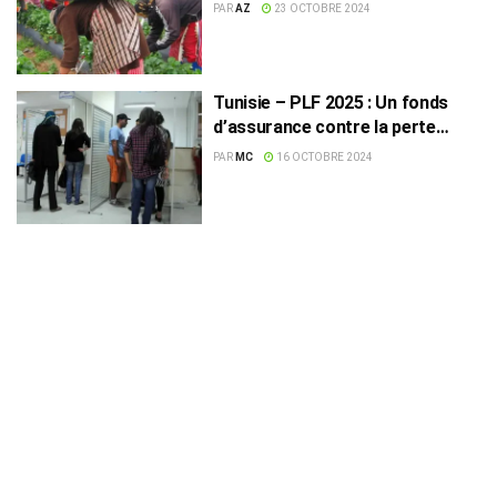
des agricultrices
PAR
AZ
23 OCTOBRE 2024
Tunisie – PLF 2025 : Un fonds
d’assurance contre la perte
d’emploi
PAR
MC
16 OCTOBRE 2024