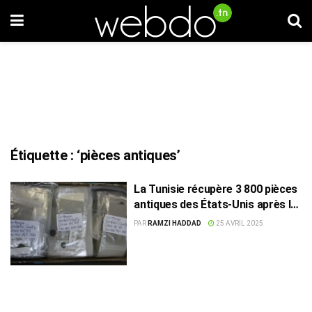
Étiquette :
‘pièces antiques’
La Tunisie récupère 3 800 pièces
antiques des États-Unis après la
restitution de 11 000
PAR
RAMZI HADDAD
25 AVRIL 2025