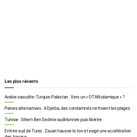
Les plus récents
Arabie saoudite-Turquie-Pakistan : Vers un « OTAN islamique » ?
Peines alternatives : A Djerba, des condamnés nettoient les plages
Tunisie : Sihem Ben Sedrine auditionnée puis libérée
Entrée sud de Tunis : Zouari hausse le ton et exige une accélération
des travaux