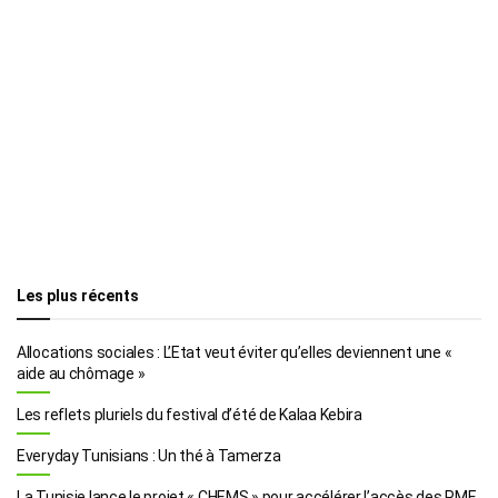
Les plus récents
Allocations sociales : L’Etat veut éviter qu’elles deviennent une «
aide au chômage »
Les reflets pluriels du festival d’été de Kalaa Kebira
Everyday Tunisians : Un thé à Tamerza
La Tunisie lance le projet « CHEMS » pour accélérer l’accès des PME