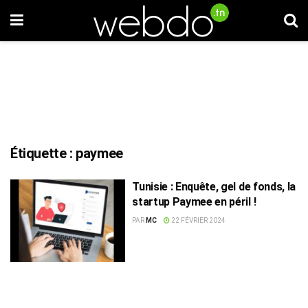
Étiquette :
paymee
Tunisie : Enquête, gel de fonds, la
startup Paymee en péril !
PAR
MC
22 FÉVRIER 2024