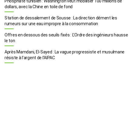
Phosphate tunisien : Washington veut mobiliser 100 millions de
dollars, avec la Chine en toile de fond
Station de dessalement de Sousse : La direction dément les
rumeurs sur une eau impropre à la consommation
Offres en dessous des seuils fixés : L’Ordre des ingénieurs hausse
le ton
Après Mamdani, El-Sayed : La vague progressiste et musulmane
résiste à l’argent de l’AIPAC