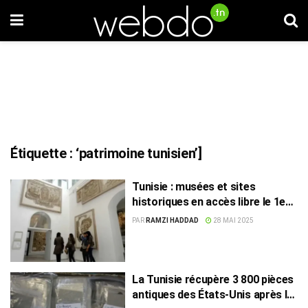
Étiquette :
‘patrimoine tunisien’]
Tunisie : musées et sites
historiques en accès libre le 1er
juin
PAR
RAMZI HADDAD
28 MAI 2025
La Tunisie récupère 3 800 pièces
antiques des États-Unis après la