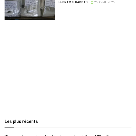
restitution de 11 000
PAR
RAMZI HADDAD
25 AVRIL 2025
Les plus récents