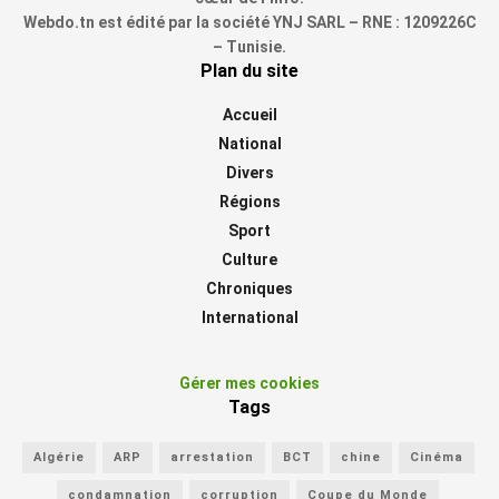
Webdo.tn est édité par la société YNJ SARL – RNE : 1209226C
– Tunisie.
Plan du site
Accueil
National
Divers
Régions
Sport
Culture
Chroniques
International
Gérer mes cookies
Tags
Algérie
ARP
arrestation
BCT
chine
Cinéma
condamnation
corruption
Coupe du Monde