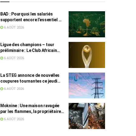
BAD : Pourquoi les salariés
supportent encore l’essentiel de
l’effort fiscal en Tunisie
6 AOÛT 2026
Ligue des champions – tour
préliminaire : Le Club Africain
face au Djoliba AC
6 AOÛT 2026
La STEG annonce de nouvelles
coupures tournantes ce jeudi
dans plusieurs régions
6 AOÛT 2026
Moknine : Une maison ravagée
par les flammes, la propriétaire
accuse la STEG et la SONEDE
6 AOÛT 2026