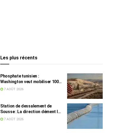
Les plus récents
Phosphate tunisien :
Washington veut mobiliser 100
millions de dollars, avec la Chine
7 AOÛT 2026
en toile de fond
Station de dessalement de
Sousse : La direction dément les
rumeurs sur une eau impropre à
7 AOÛT 2026
la consommation