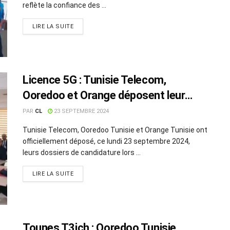
reflète la confiance des ...
LIRE LA SUITE
Licence 5G : Tunisie Telecom,
Ooredoo et Orange déposent leur
dossier
PAR
CL
23 SEPTEMBRE 2024
Tunisie Telecom, Ooredoo Tunisie et Orange Tunisie ont
officiellement déposé, ce lundi 23 septembre 2024,
leurs dossiers de candidature lors ...
LIRE LA SUITE
Tounes T3ich : Ooredoo Tunisie