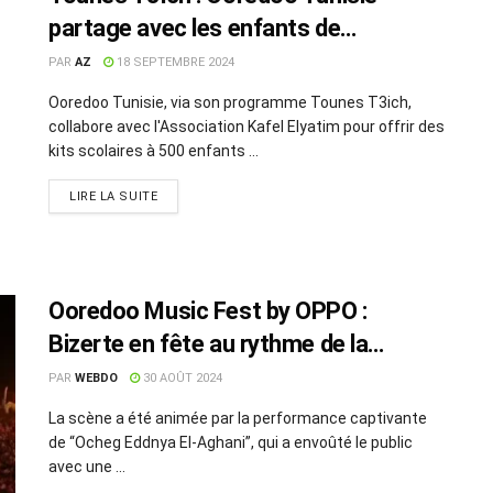
partage avec les enfants de
l’association Kafel Elyatim les
PAR
AZ
18 SEPTEMBRE 2024
préparatifs de la rentrée scolaire
Ooredoo Tunisie, via son programme Tounes T3ich,
collabore avec l'Association Kafel Elyatim pour offrir des
kits scolaires à 500 enfants ...
LIRE LA SUITE
Ooredoo Music Fest by OPPO :
Bizerte en fête au rythme de la
musique
PAR
WEBDO
30 AOÛT 2024
La scène a été animée par la performance captivante
de “Ocheg Eddnya El-Aghani”, qui a envoûté le public
avec une ...