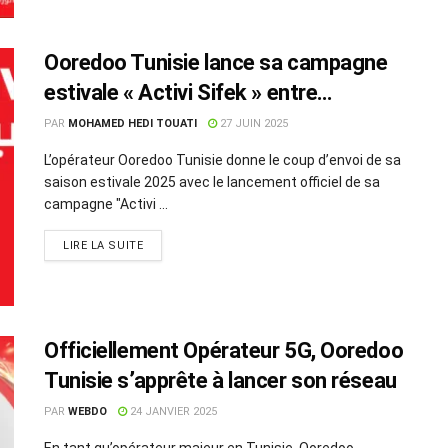
Ooredoo Tunisie lance sa campagne
estivale « Activi Sifek » entre
innovation, solidarité et
PAR
MOHAMED HEDI TOUATI
27 JUIN 2025
divertissement
L’opérateur Ooredoo Tunisie donne le coup d’envoi de sa
saison estivale 2025 avec le lancement officiel de sa
campagne "Activi ...
LIRE LA SUITE
Officiellement Opérateur 5G, Ooredoo
Tunisie s’apprête à lancer son réseau
PAR
WEBDO
24 JANVIER 2025
En tant qu’opérateur majeur en Tunisie, Ooredoo