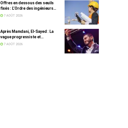
Offres en dessous des seuils
fixés : L’Ordre des ingénieurs
hausse le ton
7 AOÛT 2026
Après Mamdani, El-Sayed : La
vague progressiste et
musulmane résiste à l’argent de
7 AOÛT 2026
l’AIPAC