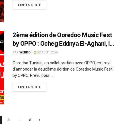
LIRE LA SUITE
2ème édition de Ooredoo Music Fest
by OPPO : Ocheg Eddnya El-Aghani, le
27 août à Bizerte
PAR
WEBDO
22 AOÛT 2024
Ooredoo Tunisie, en collaboration avec OPPO, est ravi
d’annoncer la deuxième édition de Ooredoo Music Fest
by OPPO. Prévu pour ...
LIRE LA SUITE
3
…
8