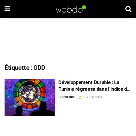
Étiquette :
ODD
Développement Durable : La
Tunisie régresse dans l’indice de
réalisation des ODD
PAR
WEBDO
31 AOÛT 2023