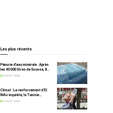
Les plus récents
Pénurie d’eau minérale : Après
les 40 000 litres de Sousse, 8
832 bouteilles saisies à Nabeul
9 AOÛT 2026
Climat : Le renforcement d’El
Niño inquiète, la Tunisie
concernée
9 AOÛT 2026