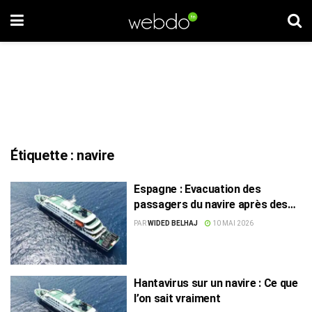
Étiquette :
navire
Espagne : Evacuation des
passagers du navire après des
cas de virus Hanta
PAR
WIDED BELHAJ
10 MAI 2026
Hantavirus sur un navire : Ce que
l’on sait vraiment