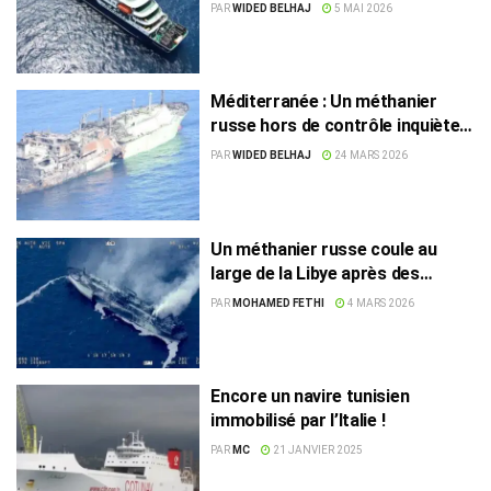
PAR
WIDED BELHAJ
5 MAI 2026
Méditerranée : Un méthanier
russe hors de contrôle inquiète
jusqu’en Tunisie
PAR
WIDED BELHAJ
24 MARS 2026
Un méthanier russe coule au
large de la Libye après des
explosions mystérieuses
PAR
MOHAMED FETHI
4 MARS 2026
Encore un navire tunisien
immobilisé par l’Italie !
PAR
MC
21 JANVIER 2025