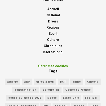
Accueil
National
Divers
Régions
Sport
Culture
Chroniques
International
Gérer mes cookies
Tags
Algérie
ARP
arrestation
BCT
chine
Cinéma
condamnation
corruption
Coupe du Monde
coupe du monde 2026
Décès
Etats-Unis
Festival
Festival de Cannes
Film
football
france
Gaza