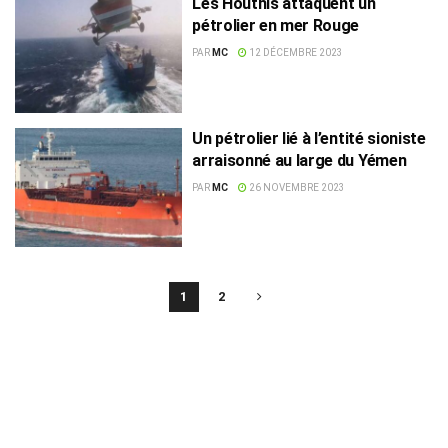
Les Houthis attaquent un
pétrolier en mer Rouge
PAR
MC
12 DÉCEMBRE 2023
Un pétrolier lié à l’entité sioniste
arraisonné au large du Yémen
PAR
MC
26 NOVEMBRE 2023
1
2