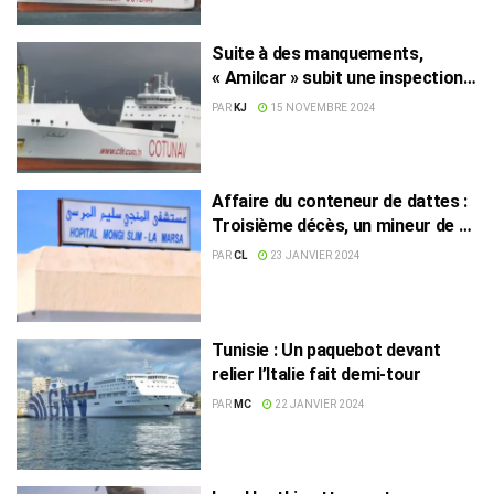
Suite à des manquements,
« Amilcar » subit une inspection
en Italie
PAR
KJ
15 NOVEMBRE 2024
Affaire du conteneur de dattes :
Troisième décès, un mineur de 16
ans
PAR
CL
23 JANVIER 2024
Tunisie : Un paquebot devant
relier l’Italie fait demi-tour
PAR
MC
22 JANVIER 2024