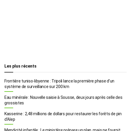
Les plus récents
Frontière tuniso-libyenne : Tripoli lance la première phase d’un
système de surveillance sur 200 km
Eau minérale : Nouvelle saisie à Sousse, deux jours après celle des
grossistes
Kasserine : 2,48 millions de dollars pour restaurer les forêts de pin
d’Alep
Mendicité infantile : Le ministère prépare un plan, mais ne fournit