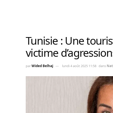
Tunisie : Une touris
victime d’agression
par
Wided Belhaj
lundi 4 août 2025 11:58
dans
Nat