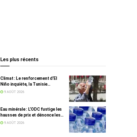
Les plus récents
Climat : Le renforcement d’El
Niño inquiète, la Tunisie
concernée
9 AOÛT 2026
Eau minérale : L’ODC fustige les
hausses de prix et dénonce les
profiteurs de la pénurie
9 AOÛT 2026