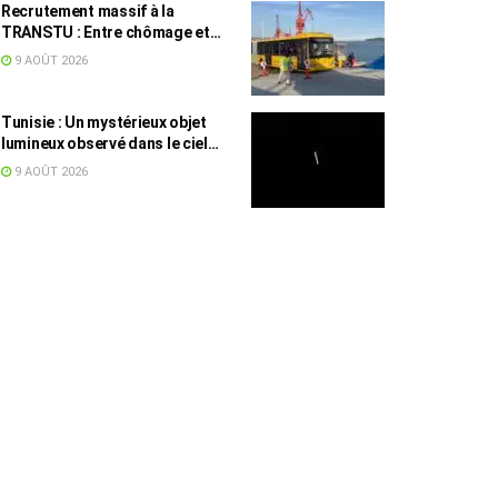
Recrutement massif à la
TRANSTU : Entre chômage et
masse salariale, le difficile
9 AOÛT 2026
équilibre tunisien
Tunisie : Un mystérieux objet
lumineux observé dans le ciel
intrigue les internautes
9 AOÛT 2026