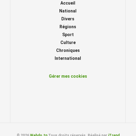
Accueil
National
Divers
Régions
Sport
Culture
Chroniques
International
Gérer mes cookies
© 2026
Webdo.tn
Tous droits réservés. Réalisé par
iTrend