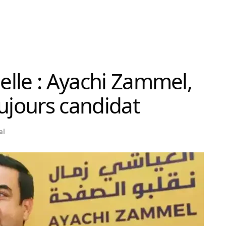
ielle : Ayachi Zammel,
jours candidat
al