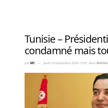
Tunisie – Président
condamné mais tou
par
MC
jeudi 19 septembre 2024 15:50
dans
Nation