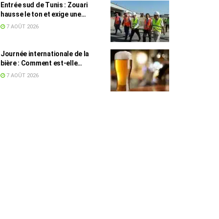
Entrée sud de Tunis : Zouari
hausse le ton et exige une
accélération des travaux
7 AOÛT 2026
Journée internationale de la
bière : Comment est-elle
devenue une culture en Tunisie ?
7 AOÛT 2026