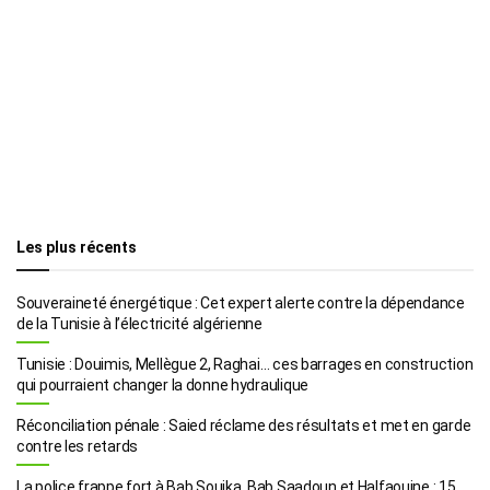
Les plus récents
Souveraineté énergétique : Cet expert alerte contre la dépendance
de la Tunisie à l’électricité algérienne
Tunisie : Douimis, Mellègue 2, Raghai… ces barrages en construction
qui pourraient changer la donne hydraulique
Réconciliation pénale : Saied réclame des résultats et met en garde
contre les retards
La police frappe fort à Bab Souika, Bab Saadoun et Halfaouine : 15