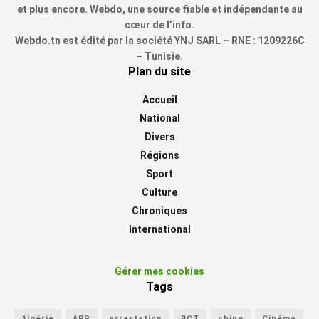
et plus encore. Webdo, une source fiable et indépendante au
cœur de l’info.
Webdo.tn est édité par la société YNJ SARL – RNE : 1209226C
– Tunisie.
Plan du site
Accueil
National
Divers
Régions
Sport
Culture
Chroniques
International
Gérer mes cookies
Tags
Algérie
ARP
arrestation
BCT
chine
Cinéma