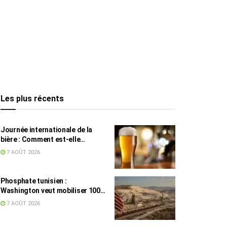
Les plus récents
Journée internationale de la
bière : Comment est-elle
devenue une culture en Tunisie ?
7 AOÛT 2026
Phosphate tunisien :
Washington veut mobiliser 100
millions de dollars, avec la Chine
7 AOÛT 2026
en toile de fond