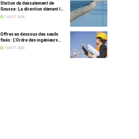
Station de dessalement de
Sousse : La direction dément les
rumeurs sur une eau impropre à
7 AOÛT 2026
la consommation
Offres en dessous des seuils
fixés : L’Ordre des ingénieurs
hausse le ton
7 AOÛT 2026