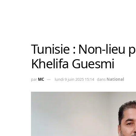
Tunisie : Non-lieu p
Khelifa Guesmi
par
MC
lundi 9 juin 2025 15:14
dans
National