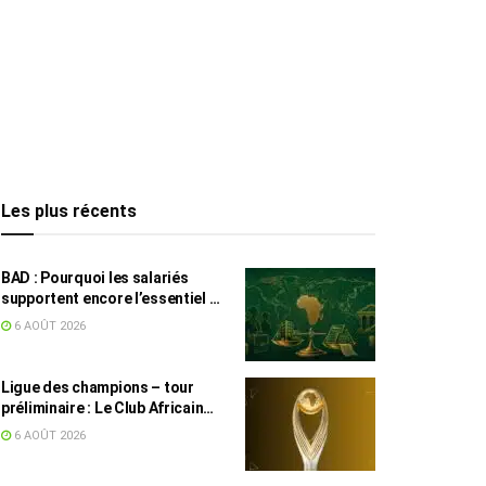
Les plus récents
BAD : Pourquoi les salariés
supportent encore l’essentiel de
l’effort fiscal en Tunisie
6 AOÛT 2026
Ligue des champions – tour
préliminaire : Le Club Africain
face au Djoliba AC
6 AOÛT 2026