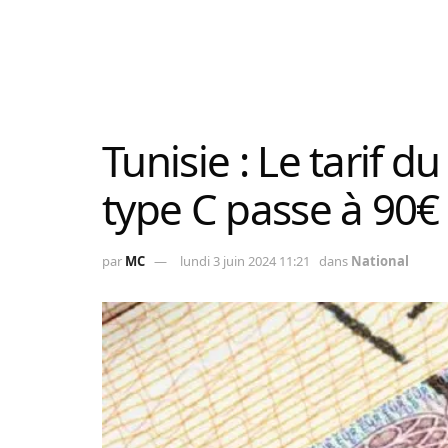
Tunisie : Le tarif 
type C passe à 90€ 
par
MC
lundi 3 juin 2024 11:21
dans
National