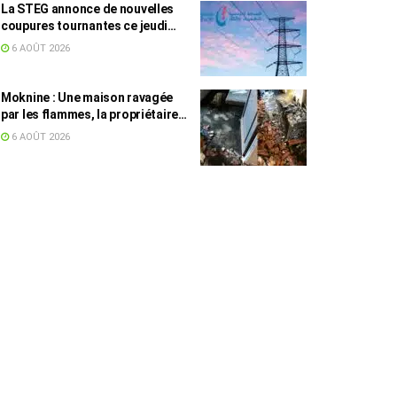
La STEG annonce de nouvelles
coupures tournantes ce jeudi
dans plusieurs régions
6 AOÛT 2026
Moknine : Une maison ravagée
par les flammes, la propriétaire
accuse la STEG et la SONEDE
6 AOÛT 2026