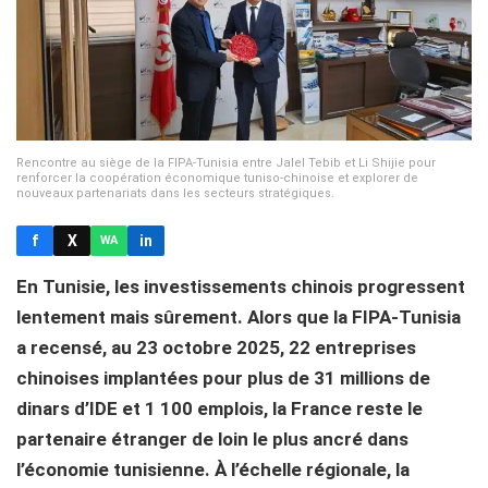
Rencontre au siège de la FIPA-Tunisia entre Jalel Tebib et Li Shijie pour
renforcer la coopération économique tuniso-chinoise et explorer de
nouveaux partenariats dans les secteurs stratégiques.
f
X
in
WA
En Tunisie, les investissements chinois progressent
lentement mais sûrement. Alors que la FIPA-Tunisia
a recensé, au 23 octobre 2025, 22 entreprises
chinoises implantées pour plus de 31 millions de
dinars d’IDE et 1 100 emplois, la France reste le
partenaire étranger de loin le plus ancré dans
l’économie tunisienne. À l’échelle régionale, la