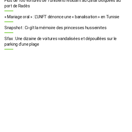
Plus de 100 voitures de Tunisiens résidant au Qatar bloquées au
port de Radès
« Mariage oral » : L’UNFT dénonce une « banalisation » en Tunisie
Snapshot : Ci-gît la mémoire des princesses husseinites
Sfax : Une dizaine de voitures vandalisées et dépouillées sur le
parking d’une plage