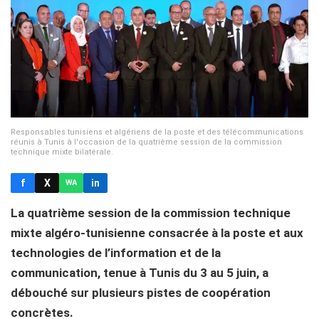
Responsables tunisiens et algériens de la poste et des télécommunications
réunis à Tunis à l'occasion de la quatrième session de la commission
technique mixte bilatérale.
f
X
in
WA
La quatrième session de la commission technique
mixte algéro-tunisienne consacrée à la poste et aux
technologies de l’information et de la
communication, tenue à Tunis du 3 au 5 juin, a
débouché sur plusieurs pistes de coopération
concrètes.