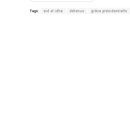
Tags:
aid el idha
détenus
grâce présidentielle