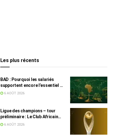
Les plus récents
BAD : Pourquoi les salariés
supportent encore l’essentiel de
l’effort fiscal en Tunisie
6 AOÛT 2026
Ligue des champions – tour
préliminaire : Le Club Africain
face au Djoliba AC
6 AOÛT 2026