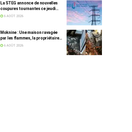
La STEG annonce de nouvelles
coupures tournantes ce jeudi
dans plusieurs régions
6 AOÛT 2026
Moknine : Une maison ravagée
par les flammes, la propriétaire
accuse la STEG et la SONEDE
6 AOÛT 2026