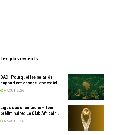
Les plus récents
BAD : Pourquoi les salariés
supportent encore l’essentiel de
l’effort fiscal en Tunisie
6 AOÛT 2026
Ligue des champions – tour
préliminaire : Le Club Africain
face au Djoliba AC
6 AOÛT 2026