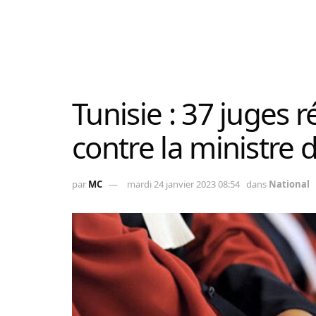
Tunisie : 37 juges 
contre la ministre d
par
MC
mardi 24 janvier 2023 08:54
dans
National