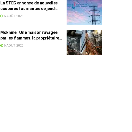
La STEG annonce de nouvelles
coupures tournantes ce jeudi
dans plusieurs régions
6 AOÛT 2026
Moknine : Une maison ravagée
par les flammes, la propriétaire
accuse la STEG et la SONEDE
6 AOÛT 2026