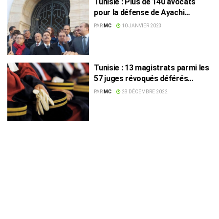
Tunisie : Plus de 140 avocats
pour la défense de Ayachi
Hammami
PAR
MC
10 JANVIER 2023
Tunisie : 13 magistrats parmi les
57 juges révoqués déférés
devant le pôle antiterroriste
PAR
MC
28 DÉCEMBRE 2022