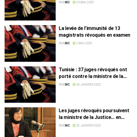
PAR
MC
30 MAI 2023
La levée de l’immunité de 13
magistrats révoqués en examen
PAR
MC
2 MAI 2023
Tunisie : 37 juges révoqués ont
porté contre la ministre de la
Justice
PAR
MC
24 JANVIER 2023
Les juges révoqués poursuivent
la ministre de la Justice… en
justice !
PAR
MC
23 JANVIER 2023