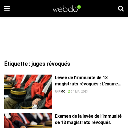
Étiquette :
juges révoqués
Levée de l’immunité de 13
magistrats révoqués : L’examen
reporté au 20 juin
PAR
MC
31 MAI 2023
Examen de la levée de l’immunité
de 13 magistrats révoqués