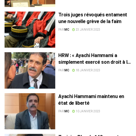
Trois juges révoqués entament
une nouvelle grève de la faim
PAR
MC
23 JANVIER 2023
HRW : « Ayachi Hammami a
simplement exercé son droit à la
liberté d’expression »
PAR
MC
18 JANVIER 2023
Ayachi Hammami maintenu en
état de liberté
PAR
MC
10 JANVIER 2023