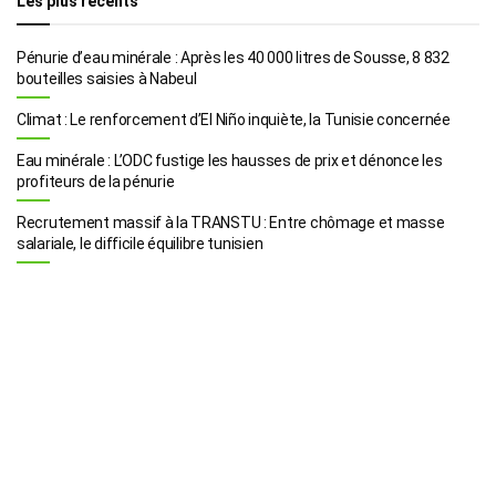
Les plus récents
Pénurie d’eau minérale : Après les 40 000 litres de Sousse, 8 832
bouteilles saisies à Nabeul
Climat : Le renforcement d’El Niño inquiète, la Tunisie concernée
Eau minérale : L’ODC fustige les hausses de prix et dénonce les
profiteurs de la pénurie
Recrutement massif à la TRANSTU : Entre chômage et masse
salariale, le difficile équilibre tunisien