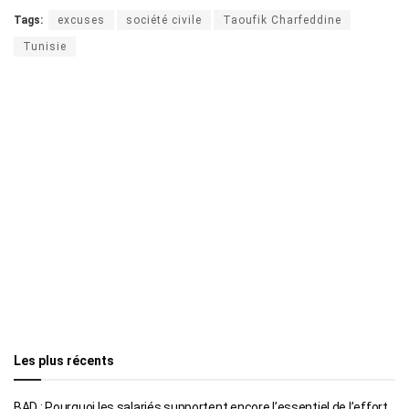
Tags:
excuses
société civile
Taoufik Charfeddine
Tunisie
Les plus récents
BAD : Pourquoi les salariés supportent encore l’essentiel de l’effort