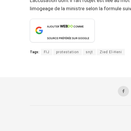
L’accusation dont il fait l’objet est liée au m
limogeage de la ministre selon la formule suiva
WEB
DO
AJOUTER
COMME
SOURCE PRÉFÉRÉE SUR GOOGLE
Tags:
FIJ
protestation
snjt
Zied El-Heni