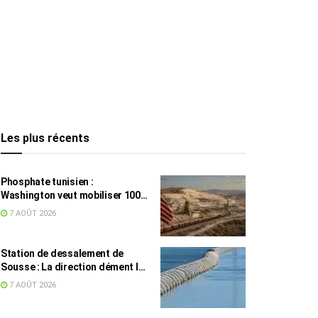
Les plus récents
Phosphate tunisien :
Washington veut mobiliser 100
millions de dollars, avec la Chine
7 AOÛT 2026
en toile de fond
Station de dessalement de
Sousse : La direction dément les
rumeurs sur une eau impropre à
7 AOÛT 2026
la consommation