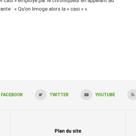
ot « casi » employé par le chroniqueur en appelant au
nte : « Qu’on limoge alors la « casi » ».
FACEBOOK
TWITTER
YOUTUBE
Plan du site