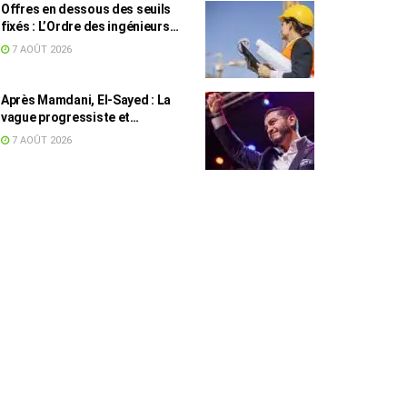
Offres en dessous des seuils
fixés : L’Ordre des ingénieurs
hausse le ton
7 AOÛT 2026
Après Mamdani, El-Sayed : La
vague progressiste et
musulmane résiste à l’argent de
7 AOÛT 2026
l’AIPAC