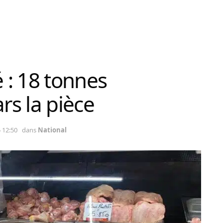
é : 18 tonnes
rs la pièce
 12:50
dans
National