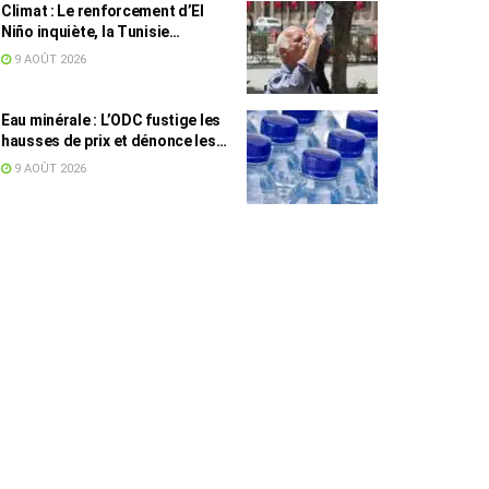
Climat : Le renforcement d’El
Niño inquiète, la Tunisie
concernée
9 AOÛT 2026
Eau minérale : L’ODC fustige les
hausses de prix et dénonce les
profiteurs de la pénurie
9 AOÛT 2026