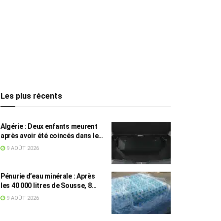
Les plus récents
Algérie : Deux enfants meurent
après avoir été coincés dans le
coffre d’une voiture
9 AOÛT 2026
Pénurie d’eau minérale : Après
les 40 000 litres de Sousse, 8
832 bouteilles saisies à Nabeul
9 AOÛT 2026