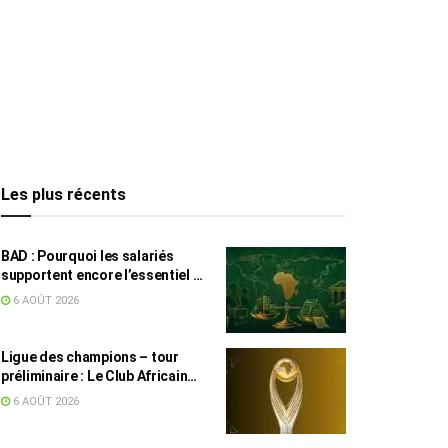
Les plus récents
BAD : Pourquoi les salariés
supportent encore l’essentiel de
l’effort fiscal en Tunisie
6 AOÛT 2026
Ligue des champions – tour
préliminaire : Le Club Africain
face au Djoliba AC
6 AOÛT 2026