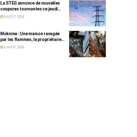
La STEG annonce de nouvelles
coupures tournantes ce jeudi
dans plusieurs régions
6 AOÛT 2026
Moknine : Une maison ravagée
par les flammes, la propriétaire
accuse la STEG et la SONEDE
6 AOÛT 2026