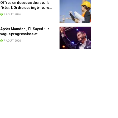
Offres en dessous des seuils
fixés : L’Ordre des ingénieurs
hausse le ton
7 AOÛT 2026
Après Mamdani, El-Sayed : La
vague progressiste et
musulmane résiste à l’argent de
7 AOÛT 2026
l’AIPAC