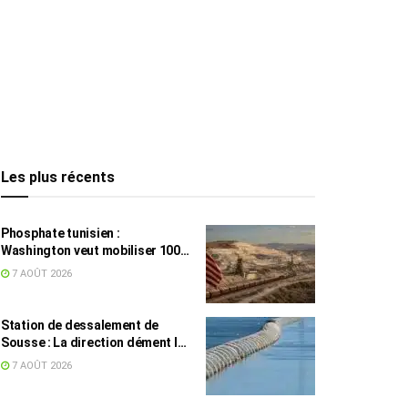
Les plus récents
Phosphate tunisien :
Washington veut mobiliser 100
millions de dollars, avec la Chine
7 AOÛT 2026
en toile de fond
Station de dessalement de
Sousse : La direction dément les
rumeurs sur une eau impropre à
7 AOÛT 2026
la consommation