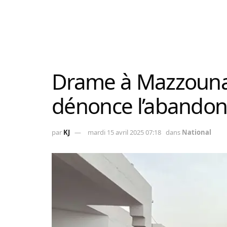
Drame à Mazzouna
dénonce l’abandon…
par
KJ
mardi 15 avril 2025 07:18
dans
National