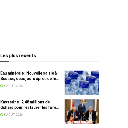
Les plus récents
Eau minérale : Nouvelle saisie à
Sousse, deux jours après celle
des grossistes
8 AOÛT 2026
Kasserine : 2,48 millions de
dollars pour restaurer les forêts
de pin d’Alep
8 AOÛT 2026