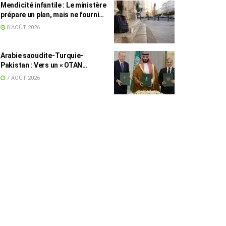
Mendicité infantile : Le ministère
prépare un plan, mais ne fournit
toujours aucun chiffre
8 AOÛT 2026
Arabie saoudite-Turquie-
Pakistan : Vers un « OTAN
islamique » ?
7 AOÛT 2026