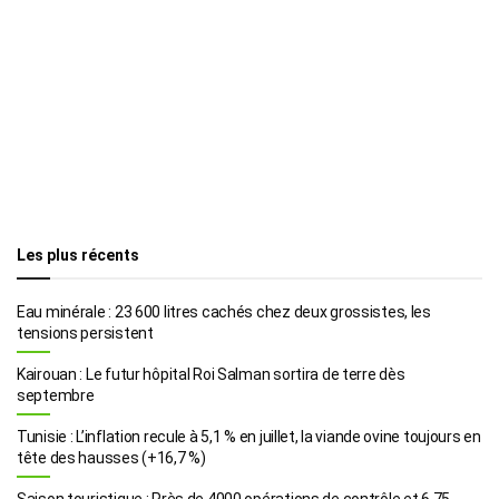
Les plus récents
Eau minérale : 23 600 litres cachés chez deux grossistes, les
tensions persistent
Kairouan : Le futur hôpital Roi Salman sortira de terre dès
septembre
Tunisie : L’inflation recule à 5,1 % en juillet, la viande ovine toujours en
tête des hausses (+16,7 %)
Saison touristique : Près de 4000 opérations de contrôle et 6,75