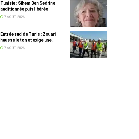
Tunisie : Sihem Ben Sedrine
auditionnée puis libérée
7 AOÛT 2026
Entrée sud de Tunis : Zouari
hausse le ton et exige une
accélération des travaux
7 AOÛT 2026