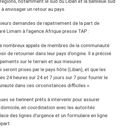
égions, notamment le sud du Liban et la banlieue sud
à envisager un retour au pays.
sieurs demandes de rapatriement de la part de
é Limam à l’agence Afrique presse TAP :
 de nombreux appels de membres de la communauté
ir de retourner dans leur pays d’origine. Il a précisé
pements sur le terrain et aux mesures
i seront prises par le pays hôte (Liban), et que les
s 24 heures sur 24 et 7 jours sur 7 pour fournir le
auté dans ces circonstances difficiles ».
ques se tiennent prêts à intervenir pour assurer
 domicile, en coordination avec les autorités
ace des lignes d’urgence et un formulaire en ligne
épart.