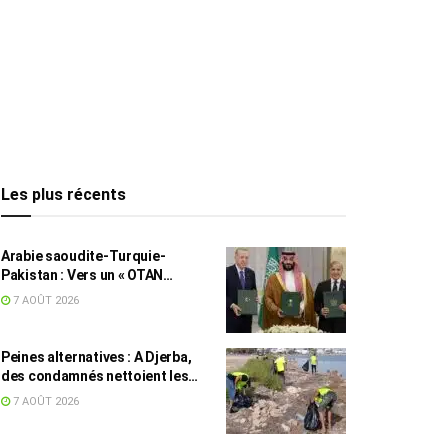
Les plus récents
Arabie saoudite-Turquie-
Pakistan : Vers un « OTAN
islamique » ?
7 AOÛT 2026
Peines alternatives : A Djerba,
des condamnés nettoient les
plages
7 AOÛT 2026