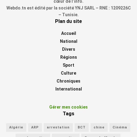
cœur de l’info.
Webdo.tn est édité par la société YNJ SARL – RNE : 1209226C
– Tunisie.
Plan du site
Accueil
National
Divers
Régions
Sport
Culture
Chroniques
International
Gérer mes cookies
Tags
Algérie
ARP
arrestation
BCT
chine
Cinéma