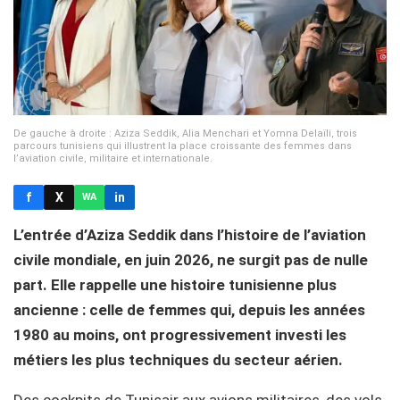
De gauche à droite : Aziza Seddik, Alia Menchari et Yomna Delaïli, trois
parcours tunisiens qui illustrent la place croissante des femmes dans
l’aviation civile, militaire et internationale.
f
X
in
WA
L’entrée d’Aziza Seddik dans l’histoire de l’aviation
civile mondiale, en juin 2026, ne surgit pas de nulle
part. Elle rappelle une histoire tunisienne plus
ancienne : celle de femmes qui, depuis les années
1980 au moins, ont progressivement investi les
métiers les plus techniques du secteur aérien.
Des cockpits de Tunisair aux avions militaires, des vols