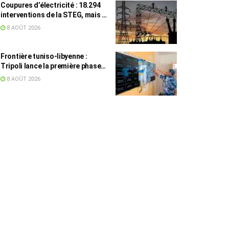
Coupures d’électricité : 18.294
interventions de la STEG, mais la
colère ne retombe pas
8 AOÛT 2026
Frontière tuniso-libyenne :
Tripoli lance la première phase
d’un système de surveillance sur
8 AOÛT 2026
200 km