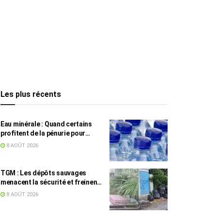
Les plus récents
Eau minérale : Quand certains
profitent de la pénurie pour
augmenter les prix
8 AOÛT 2026
TGM : Les dépôts sauvages
menacent la sécurité et freinent
les travaux
8 AOÛT 2026