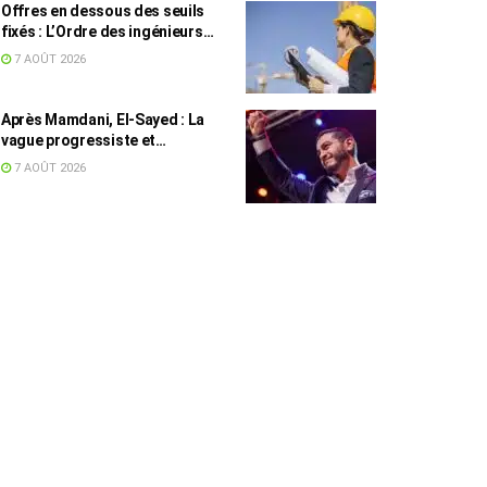
Offres en dessous des seuils
fixés : L’Ordre des ingénieurs
hausse le ton
7 AOÛT 2026
Après Mamdani, El-Sayed : La
vague progressiste et
musulmane résiste à l’argent de
7 AOÛT 2026
l’AIPAC