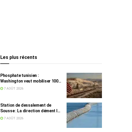
Les plus récents
Phosphate tunisien :
Washington veut mobiliser 100
millions de dollars, avec la Chine
7 AOÛT 2026
en toile de fond
Station de dessalement de
Sousse : La direction dément les
rumeurs sur une eau impropre à
7 AOÛT 2026
la consommation