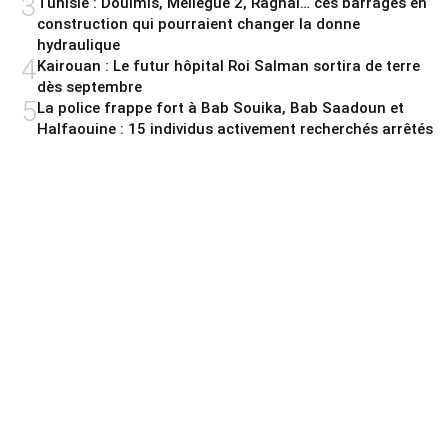
3
Tunisie : Douimis, Mellègue 2, Raghai… ces barrages en
construction qui pourraient changer la donne
hydraulique
4
Kairouan : Le futur hôpital Roi Salman sortira de terre
dès septembre
5
La police frappe fort à Bab Souika, Bab Saadoun et
Halfaouine : 15 individus activement recherchés arrêtés