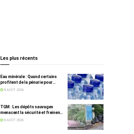
Les plus récents
Eau minérale : Quand certains
profitent de la pénurie pour
augmenter les prix
8 AOÛT 2026
TGM : Les dépôts sauvages
menacent la sécurité et freinent
les travaux
8 AOÛT 2026