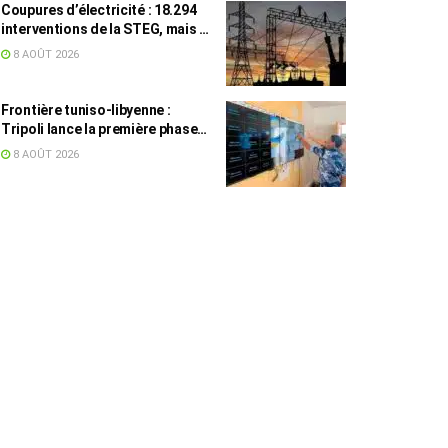
Coupures d’électricité : 18.294
interventions de la STEG, mais la
colère ne retombe pas
8 AOÛT 2026
Frontière tuniso-libyenne :
Tripoli lance la première phase
d’un système de surveillance sur
8 AOÛT 2026
200 km