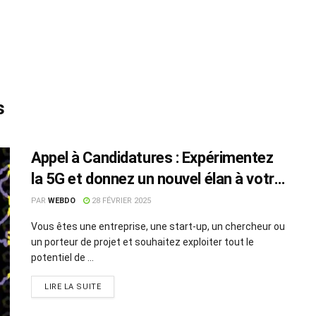
s
Appel à Candidatures : Expérimentez
la 5G et donnez un nouvel élan à votre
innovation avec Orange 5G Lab Tunis !
PAR
WEBDO
28 FÉVRIER 2025
Vous êtes une entreprise, une start-up, un chercheur ou
un porteur de projet et souhaitez exploiter tout le
potentiel de ...
LIRE LA SUITE