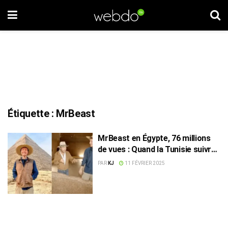
Étiquette :
MrBeast
MrBeast en Égypte, 76 millions
de vues : Quand la Tunisie suivra-
t-elle l’exemple ?
PAR
KJ
11 FÉVRIER 2025