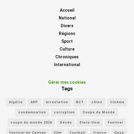
Accueil
National
Divers
Régions
Sport
Culture
Chroniques
International
Gérer mes cookies
Tags
Algérie
ARP
arrestation
BCT
chine
Cinéma
condamnation
corruption
Coupe du Monde
coupe du monde 2026
Décès
Etats-Unis
Festival
Festival de Cannes
Film
football
france
Gaza