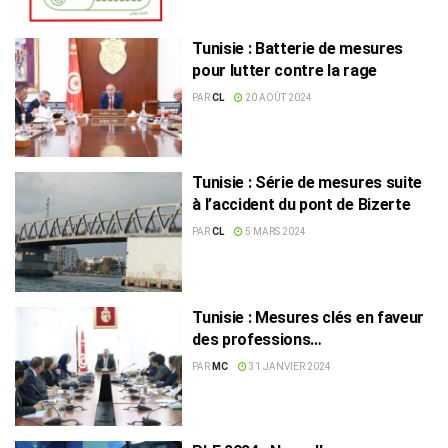
Tunisie : Batterie de mesures
pour lutter contre la rage
PAR
CL
20 AOÛT 2024
Tunisie : Série de mesures suite
à l’accident du pont de Bizerte
PAR
CL
5 MARS 2024
Tunisie : Mesures clés en faveur
des professions
pharmaceutiques
PAR
MC
31 JANVIER 2024