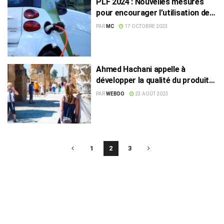
PLF 2024 : Nouvelles mesures
pour encourager l’utilisation des
voitures électriques
PAR
MC
17 OCTOBRE 2023
Ahmed Hachani appelle à
développer la qualité du produit
touristique
PAR
WEBDO
23 AOÛT 2023
1
2
3