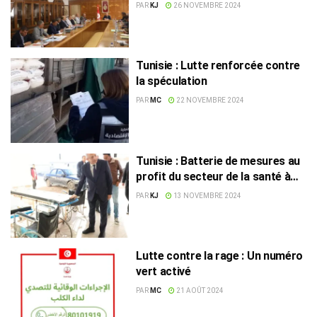
du Sahel
PAR
KJ
26 NOVEMBRE 2024
Tunisie : Lutte renforcée contre
la spéculation
PAR
MC
22 NOVEMBRE 2024
Tunisie : Batterie de mesures au
profit du secteur de la santé à
Sfax
PAR
KJ
13 NOVEMBRE 2024
Lutte contre la rage : Un numéro
vert activé
PAR
MC
21 AOÛT 2024