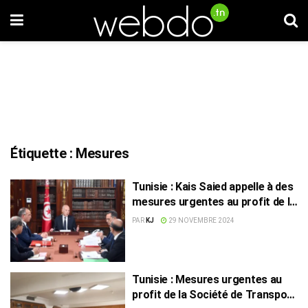
Étiquette :
Mesures
Tunisie : Kais Saied appelle à des
mesures urgentes au profit de la
saison oléicole
PAR
KJ
29 NOVEMBRE 2024
Tunisie : Mesures urgentes au
profit de la Société de Transport