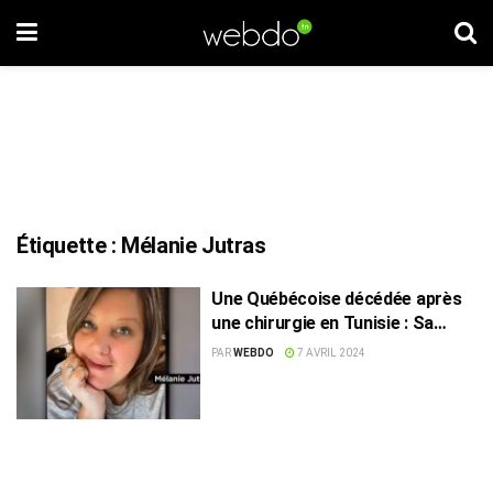
Étiquette :
Mélanie Jutras
Une Québécoise décédée après
une chirurgie en Tunisie : Sa
famille réclame 1,8 M$
PAR
WEBDO
7 AVRIL 2024