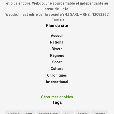
et plus encore. Webdo, une source fiable et indépendante au
cœur de l’info.
Webdo.tn est édité par la société YNJ SARL – RNE : 1209226C
– Tunisie.
Plan du site
Accueil
National
Divers
Régions
Sport
Culture
Chroniques
International
Gérer mes cookies
Tags
Algérie
ARP
arrestation
BCT
chine
Cinéma