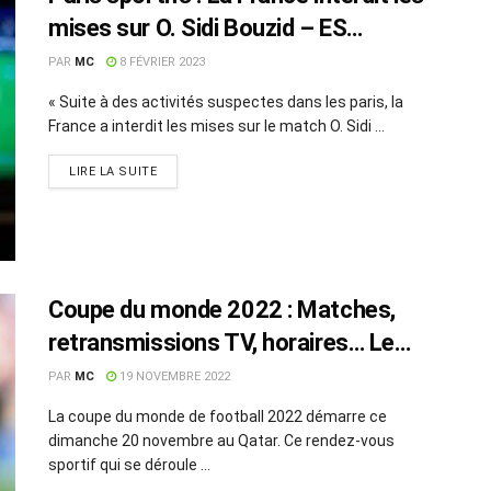
mises sur O. Sidi Bouzid – ES
Metlaoui
PAR
MC
8 FÉVRIER 2023
« Suite à des activités suspectes dans les paris, la
France a interdit les mises sur le match O. Sidi ...
LIRE LA SUITE
Coupe du monde 2022 : Matches,
retransmissions TV, horaires… Le
calendrier !
PAR
MC
19 NOVEMBRE 2022
La coupe du monde de football 2022 démarre ce
dimanche 20 novembre au Qatar. Ce rendez-vous
sportif qui se déroule ...