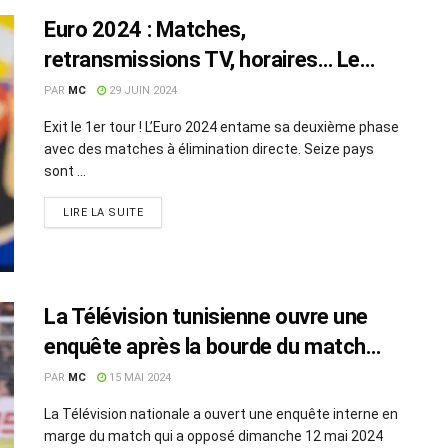
Euro 2024 : Matches,
retransmissions TV, horaires… Le
calendrier du 2e tour
PAR
MC
29 JUIN 2024
Exit le 1er tour ! L’Euro 2024 entame sa deuxième phase
avec des matches à élimination directe. Seize pays
sont ...
LIRE LA SUITE
La Télévision tunisienne ouvre une
enquête après la bourde du match
EST-ESS
PAR
MC
15 MAI 2024
La Télévision nationale a ouvert une enquête interne en
marge du match qui a opposé dimanche 12 mai 2024