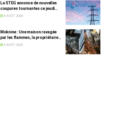
La STEG annonce de nouvelles
coupures tournantes ce jeudi
dans plusieurs régions
6 AOÛT 2026
Moknine : Une maison ravagée
par les flammes, la propriétaire
accuse la STEG et la SONEDE
6 AOÛT 2026