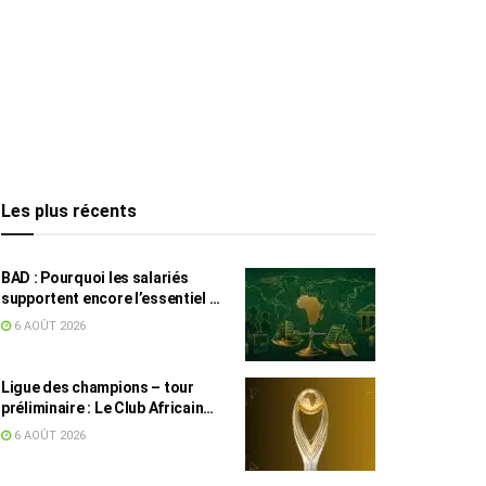
Les plus récents
BAD : Pourquoi les salariés
supportent encore l’essentiel de
l’effort fiscal en Tunisie
6 AOÛT 2026
Ligue des champions – tour
préliminaire : Le Club Africain
face au Djoliba AC
6 AOÛT 2026