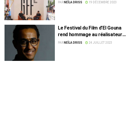
PAR
NEÏLA DRISS
19 DÉCEMBRE 2023
Le Festival du Film d’El Gouna
rend hommage au réalisateur
Marwan Hamed pour l’ensemble
PAR
NEÏLA DRISS
24 JUILLET 2023
de sa carrière.