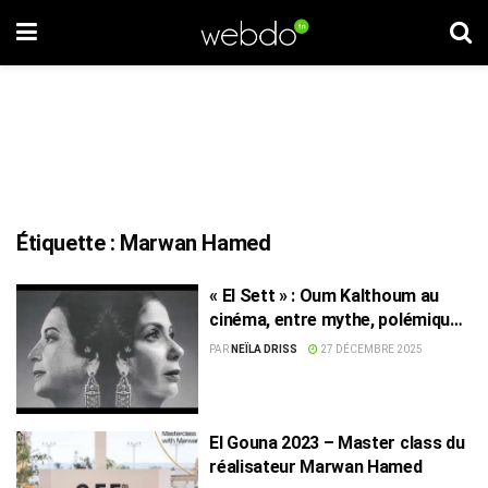
Étiquette :
Marwan Hamed
« El Sett » : Oum Kalthoum au
cinéma, entre mythe, polémiques
et émotion
PAR
NEÏLA DRISS
27 DÉCEMBRE 2025
El Gouna 2023 – Master class du
réalisateur Marwan Hamed