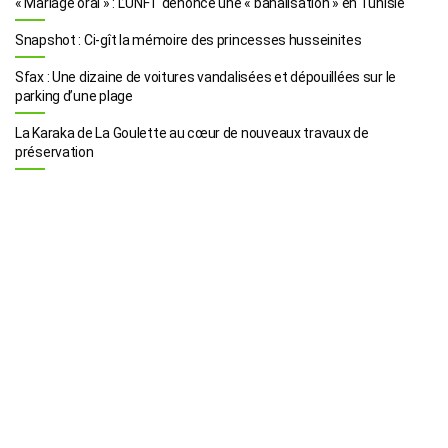
« Mariage oral » : L’UNFT dénonce une « banalisation » en Tunisie
Snapshot : Ci-gît la mémoire des princesses husseinites
Sfax : Une dizaine de voitures vandalisées et dépouillées sur le
parking d’une plage
La Karaka de La Goulette au cœur de nouveaux travaux de
préservation