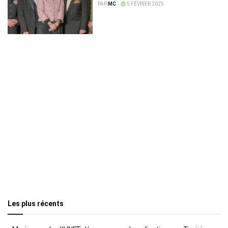
l’État du Wyoming
PAR
MC
5 FÉVRIER 2025
Les plus récents