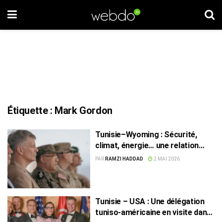
Étiquette :
Mark Gordon
Tunisie–Wyoming : Sécurité,
climat, énergie… une relation
ancienne qui se réinvente
PAR
RAMZI HADDAD
2 MAI 2026
Tunisie – USA : Une délégation
tuniso-américaine en visite dans