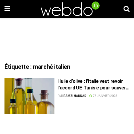
Étiquette :
marché italien
Huile d’olive : l’Italie veut revoir
l’accord UE-Tunisie pour sauver
sa production
PAR
RAMZI HADDAD
27 JANVIER 2025