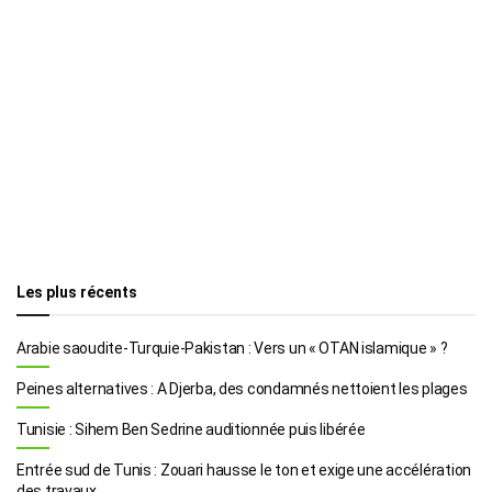
Les plus récents
Arabie saoudite-Turquie-Pakistan : Vers un « OTAN islamique » ?
Peines alternatives : A Djerba, des condamnés nettoient les plages
Tunisie : Sihem Ben Sedrine auditionnée puis libérée
Entrée sud de Tunis : Zouari hausse le ton et exige une accélération
des travaux