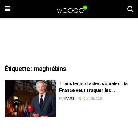
Étiquette :
maghrébins
Transferts d’aides sociales : la
France veut traquer les
Maghrébins !
PAR
RAMZI
19 AVRIL 2023