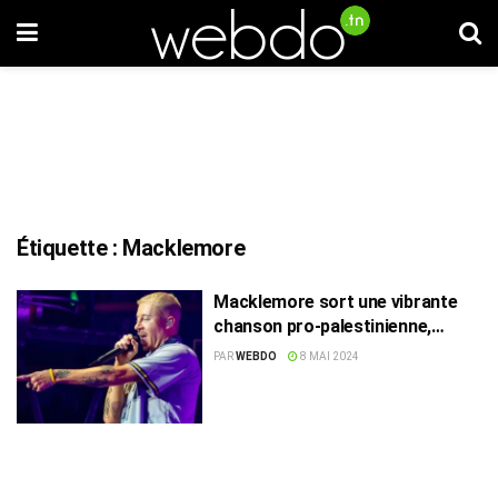
Étiquette :
Macklemore
Macklemore sort une vibrante
chanson pro-palestinienne,
« Hind’s Hall »
PAR
WEBDO
8 MAI 2024