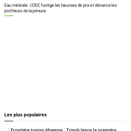
Eau minérale : L’ODC fustige les hausses de prix et dénonce les
profiteurs de la pénurie
Les plus populaires
Frontière tuniso-libyenne : Tripoli lance la première