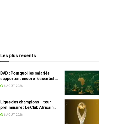
Les plus récents
BAD : Pourquoi les salariés
supportent encore l’essentiel de
l’effort fiscal en Tunisie
6 AOÛT 2026
Ligue des champions – tour
préliminaire : Le Club Africain
face au Djoliba AC
6 AOÛT 2026