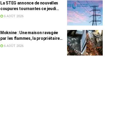
La STEG annonce de nouvelles
coupures tournantes ce jeudi
dans plusieurs régions
6 AOÛT 2026
Moknine : Une maison ravagée
par les flammes, la propriétaire
accuse la STEG et la SONEDE
6 AOÛT 2026