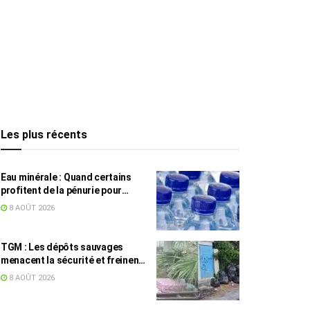
Les plus récents
Eau minérale : Quand certains
profitent de la pénurie pour
augmenter les prix
8 AOÛT 2026
TGM : Les dépôts sauvages
menacent la sécurité et freinent
les travaux
8 AOÛT 2026