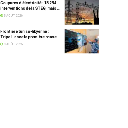
Coupures d’électricité : 18.294
interventions de la STEG, mais la
colère ne retombe pas
8 AOÛT 2026
Frontière tuniso-libyenne :
Tripoli lance la première phase
d’un système de surveillance sur
8 AOÛT 2026
200 km