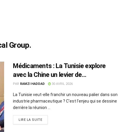
al Group.
Médicaments : La Tunisie explore
avec la Chine un levier de
souveraineté sanitaire
PAR
RAMZI HADDAD
30 AVRIL 2026
La Tunisie veut-elle franchir un nouveau palier dans son
industrie pharmaceutique ? C’est l’enjeu qui se dessine
derrière la réunion ...
LIRE LA SUITE