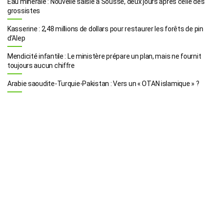
Eau minérale : Nouvelle saisie à Sousse, deux jours après celle des
grossistes
Kasserine : 2,48 millions de dollars pour restaurer les forêts de pin
d’Alep
Mendicité infantile : Le ministère prépare un plan, mais ne fournit
toujours aucun chiffre
Arabie saoudite-Turquie-Pakistan : Vers un « OTAN islamique » ?